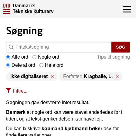
Danmarks
Tekniske Kulturarv
Søgning
SØG
Alle ord
Nogle ord
Tips til søgning
Dele af ord
Hele ord
Ikke digitaliseret
Forfatter:
Kragballe, L.
Filtre...
Søgningen gav desværre intet resultat.
Bemærk
at nogle ord kan være stavet anderledes før i
tiden, og at tekst-genkendelsen kan have fejl.
Du kan fx skrive
købmand kjøbmand høker
osv. for
finde flere variationer.