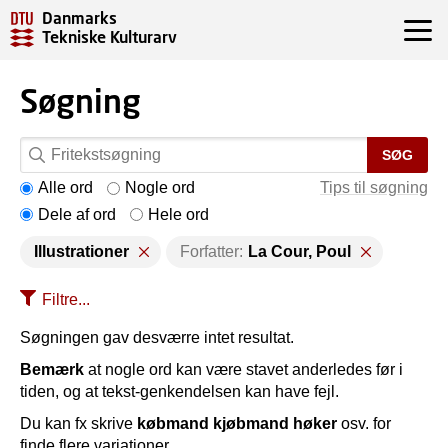
Danmarks
Tekniske Kulturarv
Søgning
SØG
Alle ord
Nogle ord
Tips til søgning
Dele af ord
Hele ord
Illustrationer
Forfatter:
La Cour, Poul
Filtre...
Søgningen gav desværre intet resultat.
Bemærk
at nogle ord kan være stavet anderledes før i
tiden, og at tekst-genkendelsen kan have fejl.
Du kan fx skrive
købmand kjøbmand høker
osv. for
finde flere variationer.