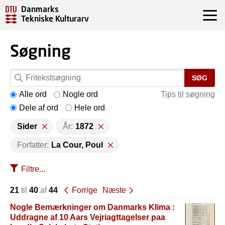
Danmarks
Tekniske Kulturarv
Søgning
SØG
Alle ord
Nogle ord
Tips til søgning
Dele af ord
Hele ord
Sider
År:
1872
Forfatter:
La Cour, Poul
Filtre...
21
til
40
af
44
Forrige
Næste
Nogle Bemærkninger om Danmarks Klima :
Uddragne af 10 Aars Vejriagttagelser paa