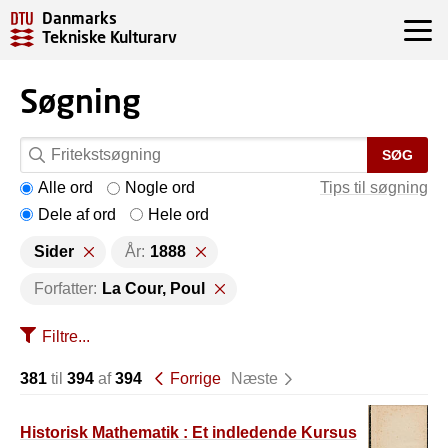
Danmarks
Tekniske Kulturarv
Søgning
SØG
Alle ord
Nogle ord
Tips til søgning
Dele af ord
Hele ord
Sider
År:
1888
Forfatter:
La Cour, Poul
Filtre...
381
til
394
af
394
Forrige
Næste
Historisk Mathematik : Et indledende Kursus