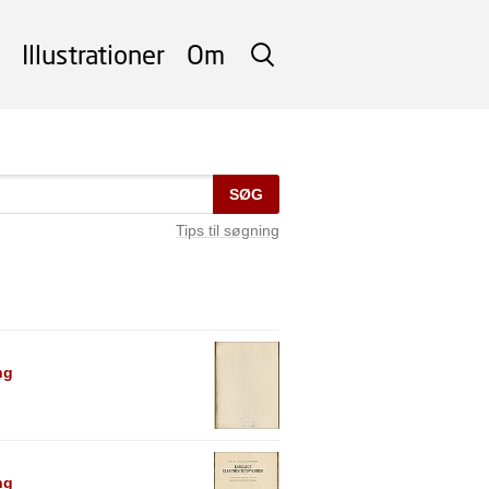
Illustrationer
Om
SØG
SØG
Tips til søgning
ng
ng