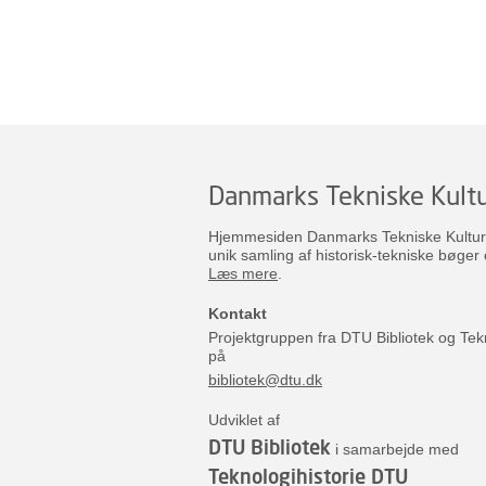
Danmarks Tekniske Kultu
Hjemmesiden Danmarks Tekniske Kulturar
unik samling af historisk-tekniske bøger 
Læs mere
.
Kontakt
Projektgruppen fra DTU Bibliotek og Tek
på
bibliotek@dtu.dk
Udviklet af
DTU Bibliotek
i samarbejde med
Teknologihistorie DTU