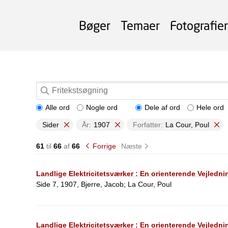
Bøger
Temaer
Fotografier
Alle ord
Nogle ord
Dele af ord
Hele ord
Sider
År:
1907
Forfatter:
La Cour, Poul
61
til
66
af
66
Forrige
Næste
Landlige Elektricitetsværker : En orienterende Vejledni
Side 7, 1907, Bjerre, Jacob; La Cour, Poul
Landlige Elektricitetsværker : En orienterende Vejledni