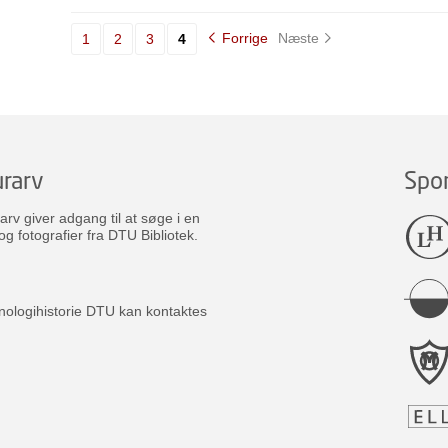
Forrige
Næste
1
2
3
4
rarv
Spo
v giver adgang til at søge i en
og fotografier fra DTU Bibliotek.
nologihistorie DTU kan kontaktes