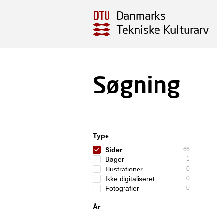
Danmarks
Tekniske Kulturarv
Søgning
Type
Sider
66
Bøger
1
Illustrationer
0
Ikke digitaliseret
0
Fotografier
0
År