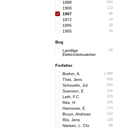
1888
394
1900
122
1907
66
1872
44
1895
30
1905
30
Bog
Landlige
66
Elektricitetsværker
Forfatter
Brehm, A.
1.686
Thiis, Jens
458
Schovelin, Jul.
264
Suenson, E.
226
Leth, F.C.
205
Rée, H.
205
Hannover, E.
174
Bruun, Andreas
154
Riis, Jens
120
Nielsen, L. Chr.
88