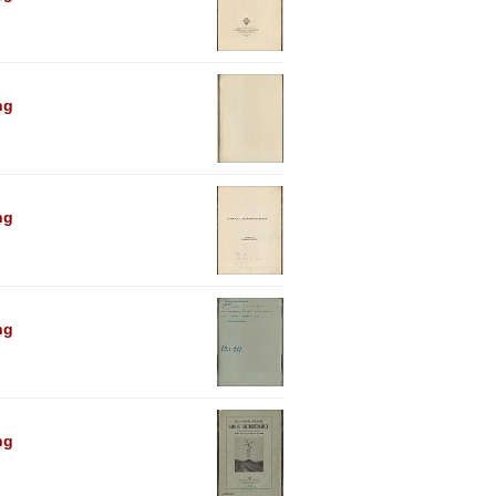
ng
ng
ng
ng