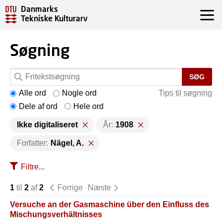
Danmarks
Tekniske Kulturarv
Søgning
SØG
Alle ord
Nogle ord
Tips til søgning
Dele af ord
Hele ord
Ikke digitaliseret
År:
1908
Forfatter:
Nägel, A.
Filtre...
1
til
2
af
2
Forrige
Næste
Versuche an der Gasmaschine über den Einfluss des
Mischungsverhältnisses