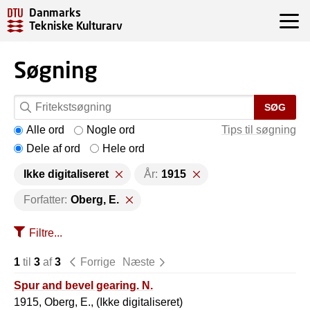
Danmarks
Tekniske Kulturarv
Søgning
SØG
Alle ord
Nogle ord
Tips til søgning
Dele af ord
Hele ord
Ikke digitaliseret
År:
1915
Forfatter:
Oberg, E.
Filtre...
1
til
3
af
3
Forrige
Næste
Spur and bevel gearing. N.
1915, Oberg, E., (Ikke digitaliseret)