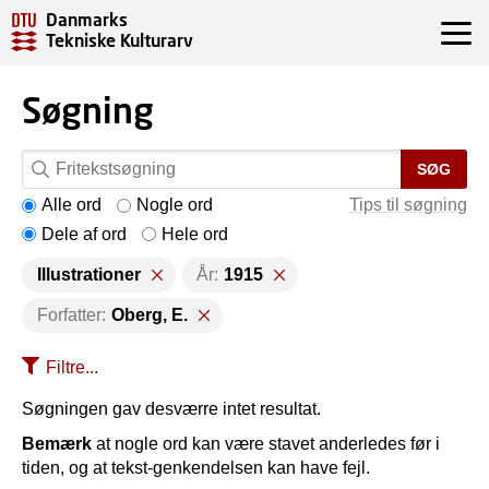
Danmarks
Tekniske Kulturarv
Søgning
SØG
Alle ord
Nogle ord
Tips til søgning
Dele af ord
Hele ord
Illustrationer
År:
1915
Forfatter:
Oberg, E.
Filtre...
Søgningen gav desværre intet resultat.
Bemærk
at nogle ord kan være stavet anderledes før i
tiden, og at tekst-genkendelsen kan have fejl.