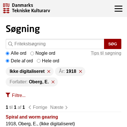
Danmarks
Tekniske Kulturarv
Søgning
SØG
Alle ord
Nogle ord
Tips til søgning
Dele af ord
Hele ord
Ikke digitaliseret
År:
1918
Forfatter:
Oberg, E.
Filtre...
1
til
1
af
1
Forrige
Næste
Spiral and worm gearing
1918, Oberg, E., (Ikke digitaliseret)