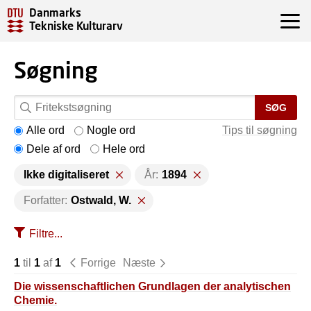
Danmarks
Tekniske Kulturarv
Søgning
SØG
Alle ord
Nogle ord
Tips til søgning
Dele af ord
Hele ord
Ikke digitaliseret
År:
1894
Forfatter:
Ostwald, W.
Filtre...
1
til
1
af
1
Forrige
Næste
Die wissenschaftlichen Grundlagen der analytischen
Chemie.