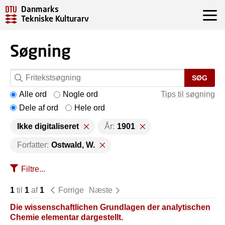
Danmarks
Tekniske Kulturarv
Søgning
SØG
Alle ord
Nogle ord
Tips til søgning
Dele af ord
Hele ord
Ikke digitaliseret
År:
1901
Forfatter:
Ostwald, W.
Filtre...
1
til
1
af
1
Forrige
Næste
Die wissenschaftlichen Grundlagen der analytischen
Chemie elementar dargestellt.