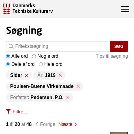
Danmarks
Tekniske Kulturarv
Søgning
SØG
Alle ord
Nogle ord
Tips til søgning
Dele af ord
Hele ord
Sider
År:
1919
Poulsen-Buens Virkemaade
Forfatter:
Pedersen, P.O.
Filtre...
1
til
20
af
48
Forrige
Næste