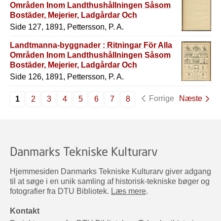
Områden Inom Landthushållningen Såsom
Bostäder, Mejerier, Ladgårdar Och
Redskapshus M.M.
Side 127, 1891, Pettersson, P. A.
Landtmanna-byggnader : Ritningar För Alla
Områden Inom Landthushållningen Såsom
Bostäder, Mejerier, Ladgårdar Och
Redskapshus M.M.
Side 126, 1891, Pettersson, P. A.
Forrige
Næste
1
2
3
4
5
6
7
8
Danmarks Tekniske Kulturarv
Hjemmesiden Danmarks Tekniske Kulturarv giver adgang
til at søge i en unik samling af historisk-tekniske bøger og
fotografier fra DTU Bibliotek.
Læs mere
.
Kontakt