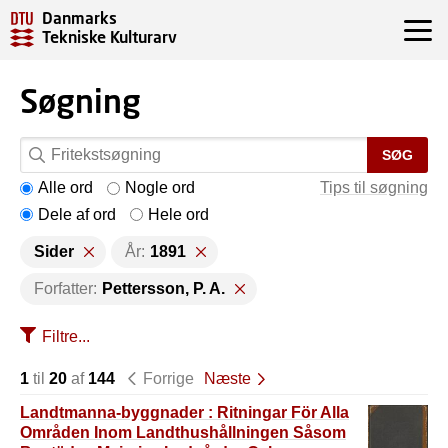
Danmarks
Tekniske Kulturarv
Søgning
SØG
Alle ord
Nogle ord
Tips til søgning
Dele af ord
Hele ord
Sider
År:
1891
Forfatter:
Pettersson, P. A.
Filtre...
1
til
20
af
144
Forrige
Næste
Landtmanna-byggnader : Ritningar För Alla
Områden Inom Landthushållningen Såsom