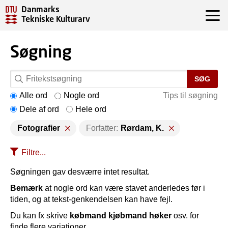
Danmarks
Tekniske Kulturarv
Søgning
SØG
Alle ord
Nogle ord
Tips til søgning
Dele af ord
Hele ord
Fotografier
Forfatter:
Rørdam, K.
Filtre...
Søgningen gav desværre intet resultat.
Bemærk
at nogle ord kan være stavet anderledes før i
tiden, og at tekst-genkendelsen kan have fejl.
Du kan fx skrive
købmand kjøbmand høker
osv. for
finde flere variationer.