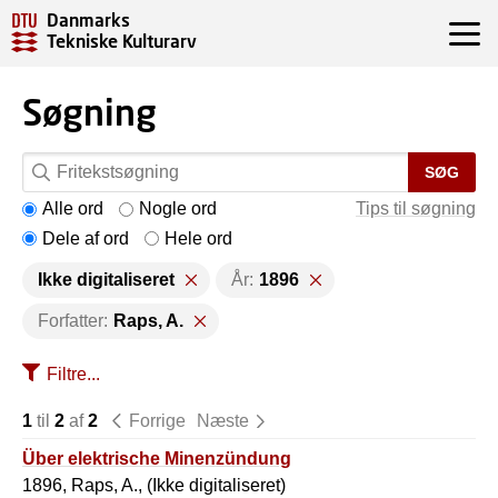
Danmarks
Tekniske Kulturarv
Søgning
SØG
Alle ord
Nogle ord
Tips til søgning
Dele af ord
Hele ord
Ikke digitaliseret
År:
1896
Forfatter:
Raps, A.
Filtre...
1
til
2
af
2
Forrige
Næste
Über elektrische Minenzündung
1896, Raps, A., (Ikke digitaliseret)