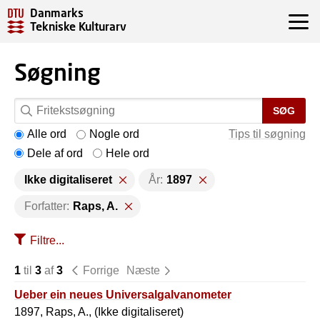
Danmarks
Tekniske Kulturarv
Søgning
SØG
Alle ord
Nogle ord
Tips til søgning
Dele af ord
Hele ord
Ikke digitaliseret
År:
1897
Forfatter:
Raps, A.
Filtre...
1
til
3
af
3
Forrige
Næste
Ueber ein neues Universalgalvanometer
1897, Raps, A., (Ikke digitaliseret)