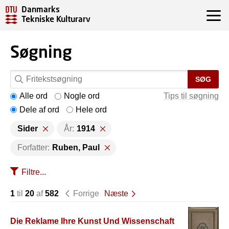
Danmarks
Tekniske Kulturarv
Søgning
SØG
Alle ord
Nogle ord
Tips til søgning
Dele af ord
Hele ord
Sider
År:
1914
Forfatter:
Ruben, Paul
Filtre...
1
til
20
af
582
Forrige
Næste
Die Reklame Ihre Kunst Und Wissenschaft