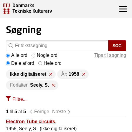
Danmarks
Tekniske Kulturarv
Søgning
SØG
Alle ord
Nogle ord
Tips til søgning
Dele af ord
Hele ord
Ikke digitaliseret
År:
1958
Forfatter:
Seely, S.
Filtre...
1
til
5
af
5
Forrige
Næste
Electron-Tube circuits.
1958, Seely, S., (Ikke digitaliseret)