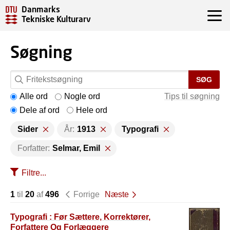
Danmarks
Tekniske Kulturarv
Søgning
SØG
Alle ord
Nogle ord
Tips til søgning
Dele af ord
Hele ord
Sider
År:
1913
Typografi
Forfatter:
Selmar, Emil
Filtre...
1
til
20
af
496
Forrige
Næste
Typografi : Før Sættere, Korrektører,
Forfattere Og Forlæggere