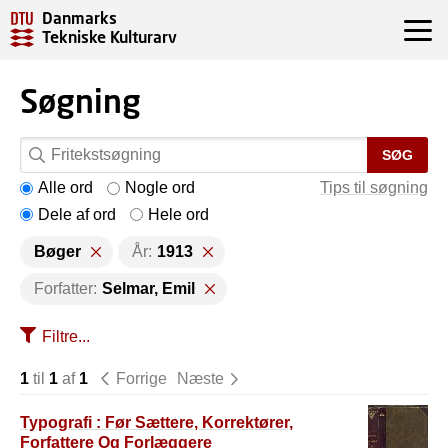
Danmarks
Tekniske Kulturarv
Søgning
SØG
Alle ord
Nogle ord
Tips til søgning
Dele af ord
Hele ord
Bøger
År:
1913
Forfatter:
Selmar, Emil
Filtre...
1
til
1
af
1
Forrige
Næste
Typografi : Før Sættere, Korrektører,
Forfattere Og Forlæggere