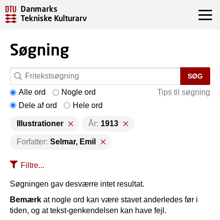
Danmarks
Tekniske Kulturarv
Søgning
SØG
Alle ord
Nogle ord
Tips til søgning
Dele af ord
Hele ord
Illustrationer
År:
1913
Forfatter:
Selmar, Emil
Filtre...
Søgningen gav desværre intet resultat.
Bemærk
at nogle ord kan være stavet anderledes før i
tiden, og at tekst-genkendelsen kan have fejl.