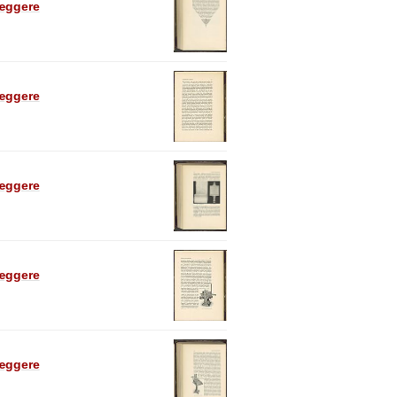
læggere
læggere
læggere
læggere
læggere