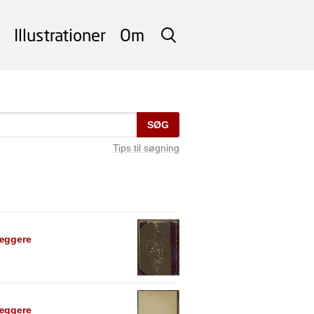
Illustrationer
Om
SØG
SØG
Tips til søgning
læggere
læggere