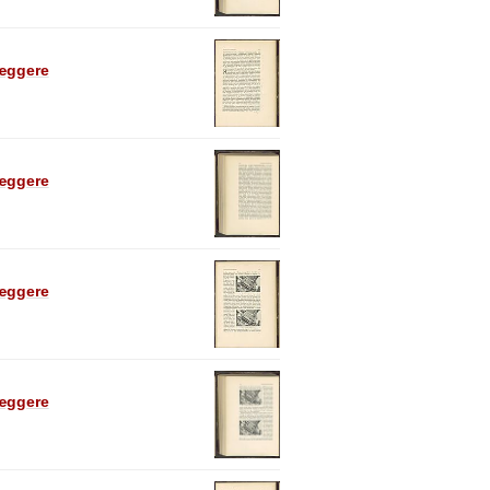
læggere
læggere
læggere
læggere