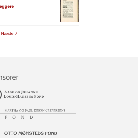
læggere
Næste
nsorer