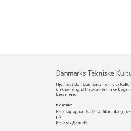
Danmarks Tekniske Kultu
Hjemmesiden Danmarks Tekniske Kulturar
unik samling af historisk-tekniske bøger 
Læs mere
.
Kontakt
Projektgruppen fra DTU Bibliotek og Tek
på
bibliotek@dtu.dk