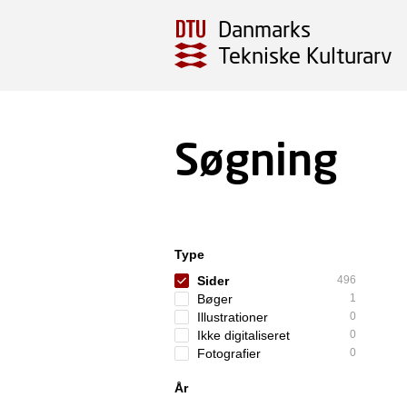
Danmarks
Tekniske Kulturarv
Søgning
Type
Sider
496
Bøger
1
Illustrationer
0
Ikke digitaliseret
0
Fotografier
0
År