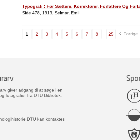
Typografi : Før Sættere, Korrektører, Forfattere Og For
Side 478, 1913, Selmar, Emil
Forrige
1
2
3
4
5
6
7
8
25
rarv
Spo
v giver adgang til at søge i en
og fotografier fra DTU Bibliotek.
nologihistorie DTU kan kontaktes