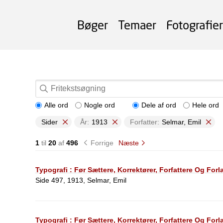
Bøger
Temaer
Fotografier
Alle ord
Nogle ord
Dele af ord
Hele ord
Sider
År:
1913
Forfatter:
Selmar, Emil
1
til
20
af
496
Forrige
Næste
Typografi : Før Sættere, Korrektører, Forfattere Og For
Side 497, 1913, Selmar, Emil
Typografi : Før Sættere, Korrektører, Forfattere Og For