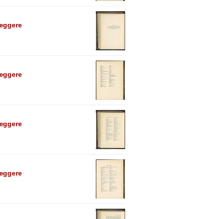
læggere
læggere
læggere
læggere