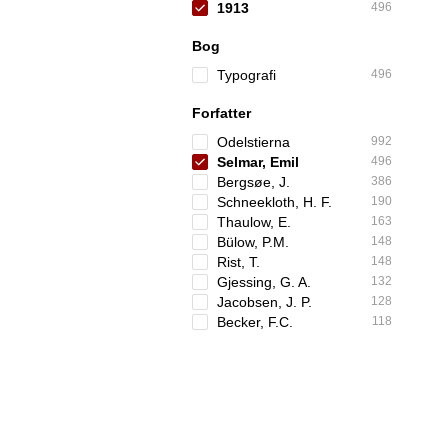
1913
496
Bog
Typografi
496
Forfatter
Odelstierna
992
Selmar, Emil
496
Bergsøe, J.
386
Schneekloth, H. F.
190
Thaulow, E.
163
Bülow, P.M.
148
Rist, T.
148
Gjessing, G. A.
132
Jacobsen, J. P.
128
Becker, F.C.
118