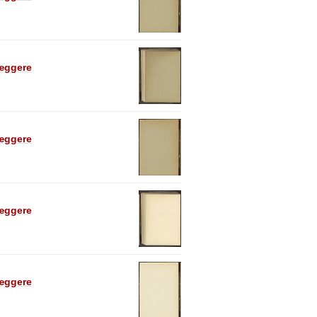
læggere
læggere
læggere
læggere