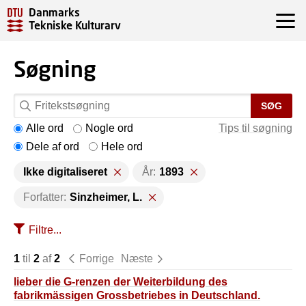
Danmarks
Tekniske Kulturarv
Søgning
SØG
Alle ord
Nogle ord
Tips til søgning
Dele af ord
Hele ord
Ikke digitaliseret
År:
1893
Forfatter:
Sinzheimer, L.
Filtre...
1
til
2
af
2
Forrige
Næste
lieber die G-renzen der Weiterbildung des
fabrikmässigen Grossbetriebes in Deutschland.