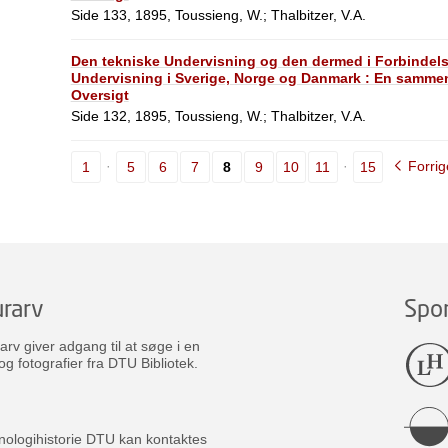
Side 133, 1895, Toussieng, W.; Thalbitzer, V.A.
Den tekniske Undervisning og den dermed i Forbindel
Undervisning i Sverige, Norge og Danmark : En sammen
Oversigt
Side 132, 1895, Toussieng, W.; Thalbitzer, V.A.
Forrig
1
5
6
7
8
9
10
11
15
rarv
Spo
v giver adgang til at søge i en
og fotografier fra DTU Bibliotek.
nologihistorie DTU kan kontaktes