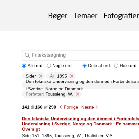
Bøger
Temaer
Fotografier
Alle ord
Nogle ord
Dele af ord
Hele ord
Sider
År:
1895
Den tekniske Undervisning og den dermed i Forbindelse 
i Sverige, Norge og Danmark
Forfatter:
Toussieng, W.
141
til
160
af
290
Forrige
Næste
Den tekniske Undervisning og den dermed i Forbindel
Undervisning i Sverige, Norge og Danmark : En sammen
Oversigt
Side 151, 1895, Toussieng, W.; Thalbitzer, V.A.