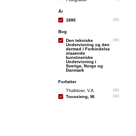
År
1895
290
Bog
Den tekniske
290
Undervisning og den
dermed i Forbindelse
staaende
kunstneriske
Undervisning i
Sverige, Norge og
Danmark
Forfatter
Thalbitzer, V.A.
290
Toussieng, W.
290