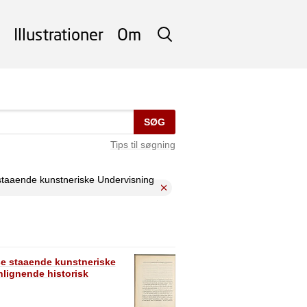
Illustrationer
Om
SØG
SØG
Tips til søgning
staaende kunstneriske Undervisning
se staaende kunstneriske
lignende historisk