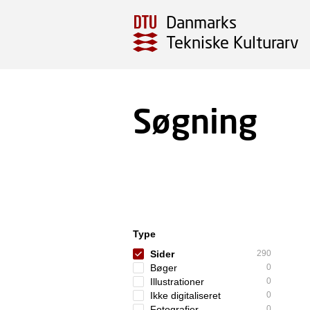
Danmarks
Tekniske Kulturarv
Søgning
Type
Sider
290
Bøger
0
Illustrationer
0
Ikke digitaliseret
0
Fotografier
0