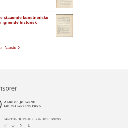
se staaende kunstneriske
lignende historisk
e
Næste
nsorer