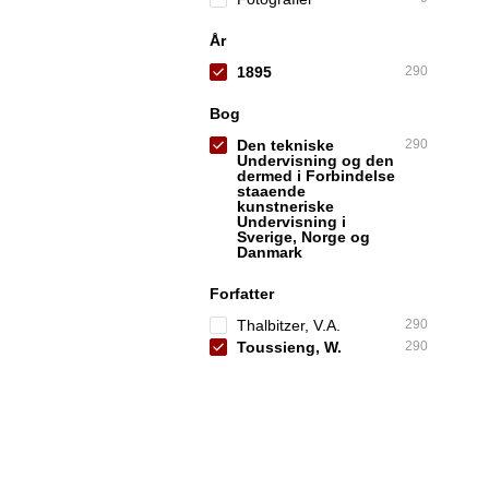
År
1895
290
Bog
Den tekniske
290
Undervisning og den
dermed i Forbindelse
staaende
kunstneriske
Undervisning i
Sverige, Norge og
Danmark
Forfatter
Thalbitzer, V.A.
290
Toussieng, W.
290