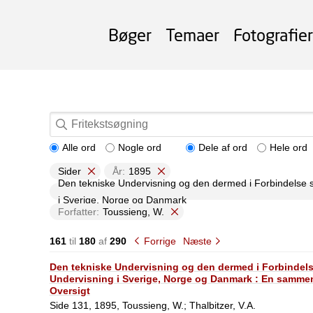
Bøger
Temaer
Fotografier
Alle ord
Nogle ord
Dele af ord
Hele ord
Sider
År:
1895
Den tekniske Undervisning og den dermed i Forbindelse 
i Sverige, Norge og Danmark
Forfatter:
Toussieng, W.
161
til
180
af
290
Forrige
Næste
Den tekniske Undervisning og den dermed i Forbindel
Undervisning i Sverige, Norge og Danmark : En sammen
Oversigt
Side 131, 1895, Toussieng, W.; Thalbitzer, V.A.