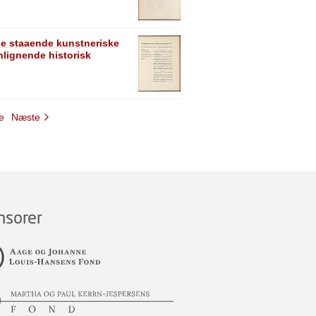
se staaende kunstneriske
lignende historisk
e
Næste
nsorer