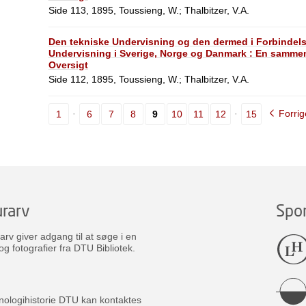
Side 113, 1895, Toussieng, W.; Thalbitzer, V.A.
Den tekniske Undervisning og den dermed i Forbindel
Undervisning i Sverige, Norge og Danmark : En sammen
Oversigt
Side 112, 1895, Toussieng, W.; Thalbitzer, V.A.
Forrig
1
6
7
8
9
10
11
12
15
rarv
Spo
v giver adgang til at søge i en
og fotografier fra DTU Bibliotek.
nologihistorie DTU kan kontaktes