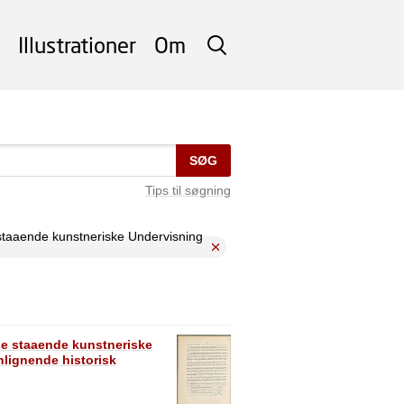
Illustrationer
Om
SØG
SØG
Tips til søgning
staaende kunstneriske Undervisning
se staaende kunstneriske
lignende historisk