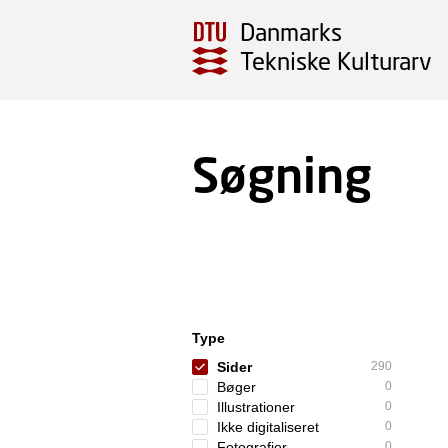
Danmarks
Tekniske Kulturarv
Søgning
Type
Sider
290
Bøger
0
Illustrationer
0
Ikke digitaliseret
0
Fotografier
0