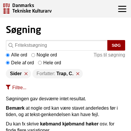
Danmarks
Tekniske Kulturarv
Søgning
SØG
Alle ord
Nogle ord
Tips til søgning
Dele af ord
Hele ord
Sider
Forfatter:
Trap, C.
Filtre...
Søgningen gav desværre intet resultat.
Bemærk
at nogle ord kan være stavet anderledes før i
tiden, og at tekst-genkendelsen kan have fejl.
Du kan fx skrive
købmand kjøbmand høker
osv. for
finde flere variationer.