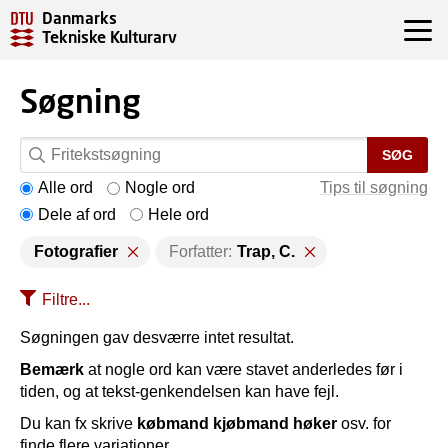
Danmarks
Tekniske Kulturarv
Søgning
SØG
Alle ord
Nogle ord
Tips til søgning
Dele af ord
Hele ord
Fotografier
Forfatter:
Trap, C.
Filtre...
Søgningen gav desværre intet resultat.
Bemærk
at nogle ord kan være stavet anderledes før i
tiden, og at tekst-genkendelsen kan have fejl.
Du kan fx skrive
købmand kjøbmand høker
osv. for
finde flere variationer.