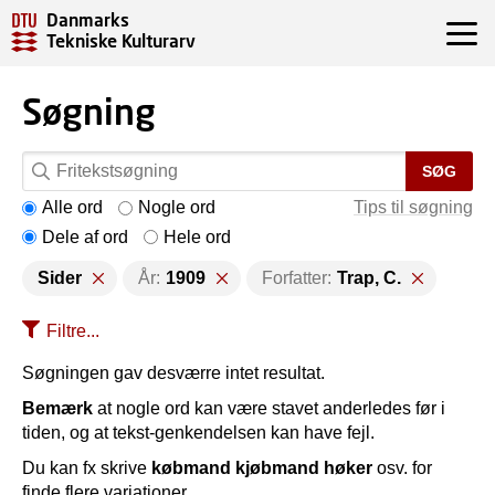
Danmarks
Tekniske Kulturarv
Søgning
SØG
Alle ord
Nogle ord
Tips til søgning
Dele af ord
Hele ord
Sider
År:
1909
Forfatter:
Trap, C.
Filtre...
Søgningen gav desværre intet resultat.
Bemærk
at nogle ord kan være stavet anderledes før i
tiden, og at tekst-genkendelsen kan have fejl.
Du kan fx skrive
købmand kjøbmand høker
osv. for
finde flere variationer.