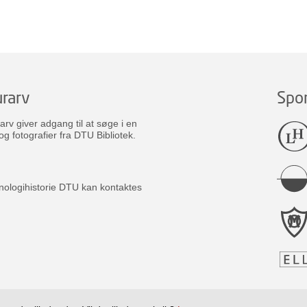
rarv
Spo
v giver adgang til at søge i en
og fotografier fra DTU Bibliotek.
nologihistorie DTU kan kontaktes