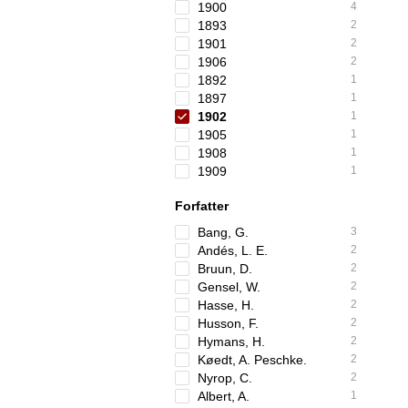
1900
4
1893
2
1901
2
1906
2
1892
1
1897
1
1902
1
1905
1
1908
1
1909
1
Forfatter
Bang, G.
3
Andés, L. E.
2
Bruun, D.
2
Gensel, W.
2
Hasse, H.
2
Husson, F.
2
Hymans, H.
2
Køedt, A. Peschke.
2
Nyrop, C.
2
Albert, A.
1