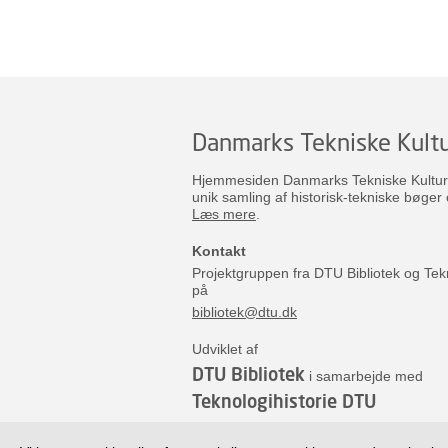
Danmarks Tekniske Kultu
Hjemmesiden Danmarks Tekniske Kulturar
unik samling af historisk-tekniske bøger 
Læs mere
.
Kontakt
Projektgruppen fra DTU Bibliotek og Tek
på
bibliotek@dtu.dk
Udviklet af
DTU Bibliotek
i samarbejde med
Teknologihistorie DTU