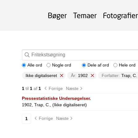
Bøger
Temaer
Fotografier
Alle ord
Nogle ord
Dele af ord
Hele ord
Ikke digitaliseret
År:
1902
Forfatter:
Trap, C.
1
til
1
af
1
Forrige
Næste
Pressestatistiske Undersøgelser.
1902, Trap, C., (Ikke digitaliseret)
Forrige
Næste
1