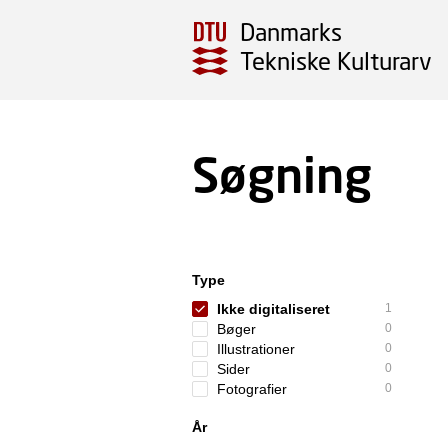
Danmarks
Tekniske Kulturarv
Søgning
Type
Ikke digitaliseret
1
Bøger
0
Illustrationer
0
Sider
0
Fotografier
0
År