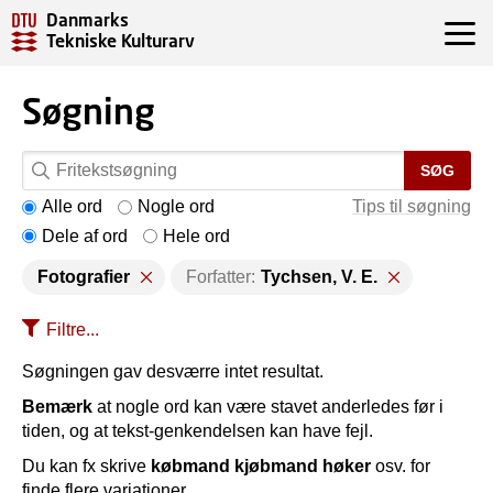
Danmarks
Tekniske Kulturarv
Søgning
SØG
Alle ord
Nogle ord
Tips til søgning
Dele af ord
Hele ord
Fotografier
Forfatter:
Tychsen, V. E.
Filtre...
Søgningen gav desværre intet resultat.
Bemærk
at nogle ord kan være stavet anderledes før i
tiden, og at tekst-genkendelsen kan have fejl.
Du kan fx skrive
købmand kjøbmand høker
osv. for
finde flere variationer.