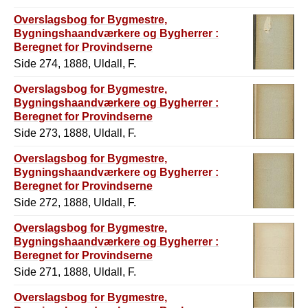
Overslagsbog for Bygmestre,
Bygningshaandværkere og Bygherrer :
Beregnet for Provindserne
Side 274, 1888, Uldall, F.
Overslagsbog for Bygmestre,
Bygningshaandværkere og Bygherrer :
Beregnet for Provindserne
Side 273, 1888, Uldall, F.
Overslagsbog for Bygmestre,
Bygningshaandværkere og Bygherrer :
Beregnet for Provindserne
Side 272, 1888, Uldall, F.
Overslagsbog for Bygmestre,
Bygningshaandværkere og Bygherrer :
Beregnet for Provindserne
Side 271, 1888, Uldall, F.
Overslagsbog for Bygmestre,