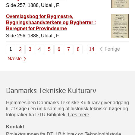
Side 257, 1888, Uldall, F.
Overslagsbog for Bygmestre,
Bygningshaandværkere og Bygherrer :
Beregnet for Provindserne
Side 256, 1888, Uldall, F.
Forrige
1
2
3
4
5
6
7
8
14
Næste
Danmarks Tekniske Kulturarv
Hjemmesiden Danmarks Tekniske Kulturarv giver adgang
til at søge i en unik samling af historisk-tekniske bøger og
fotografier fra DTU Bibliotek.
Læs mere
.
Kontakt
Projektgruppen fra DTU Bibliotek og Teknologihistorie