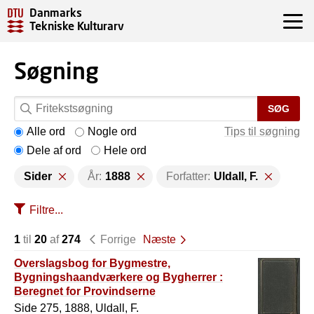
Danmarks
Tekniske Kulturarv
Søgning
SØG
Alle ord
Nogle ord
Tips til søgning
Dele af ord
Hele ord
Sider
År:
1888
Forfatter:
Uldall, F.
Filtre...
1
til
20
af
274
Forrige
Næste
Overslagsbog for Bygmestre,
Bygningshaandværkere og Bygherrer :
Beregnet for Provindserne
Side 275, 1888, Uldall, F.