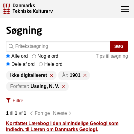
Danmarks
Tekniske Kulturarv
Søgning
SØG
Alle ord
Nogle ord
Tips til søgning
Dele af ord
Hele ord
Ikke digitaliseret
År:
1901
Forfatter:
Ussing, N. V.
Filtre...
1
til
1
af
1
Forrige
Næste
Kortfattet Lærebog i den almindelige Geologi som
Indledn. til Læren om Danmarks Geologi.