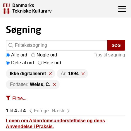
Danmarks
Tekniske Kulturarv
Søgning
SØG
Alle ord
Nogle ord
Tips til søgning
Dele af ord
Hele ord
Ikke digitaliseret
År:
1894
Forfatter:
Weiss, C.
Filtre...
1
til
4
af
4
Forrige
Næste
Loven om Alderdomsunderstøttelse og dens
Anvendelse i Praksis.