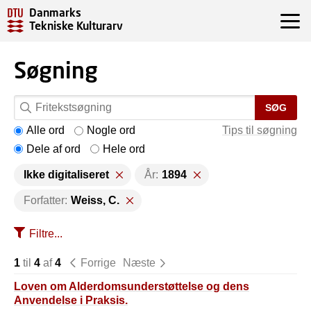
Danmarks
Tekniske Kulturarv
Søgning
SØG
Alle ord
Nogle ord
Tips til søgning
Dele af ord
Hele ord
Ikke digitaliseret
År:
1894
Forfatter:
Weiss, C.
Filtre...
1
til
4
af
4
Forrige
Næste
Loven om Alderdomsunderstøttelse og dens
Anvendelse i Praksis.