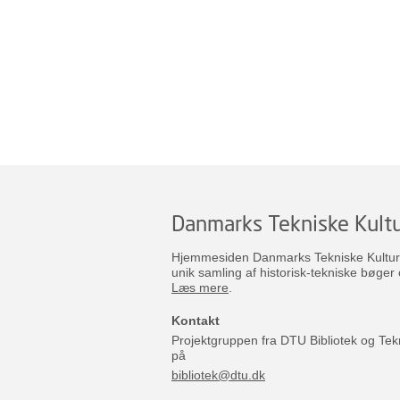
Danmarks Tekniske Kultu
Hjemmesiden Danmarks Tekniske Kulturar
unik samling af historisk-tekniske bøger 
Læs mere
.
Kontakt
Projektgruppen fra DTU Bibliotek og Tek
på
bibliotek@dtu.dk