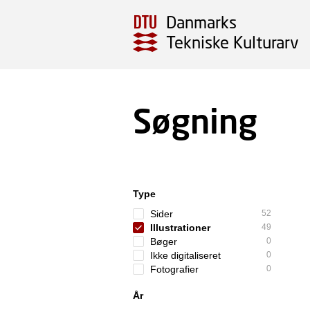
Danmarks
Tekniske Kulturarv
Søgning
Type
Sider
52
Illustrationer
49
Bøger
0
Ikke digitaliseret
0
Fotografier
0
År