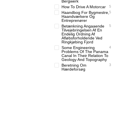
Bergwerk
How To Drive A Motorcar
5
Haandbog For Bygmestre,
5
Haandværkere Og
Entreprenører
Betænkning Angaaende
5
Tilvejebringelsen Af En
Endelig Ordning Af
Afløbsforholdende Ved
Ringkjøbing Fjord
Some Engineering
4
Problems Of The Panama
Canal In Their Relation To
Geology And Topography
Beretning Om
3
Hærdeforsøg