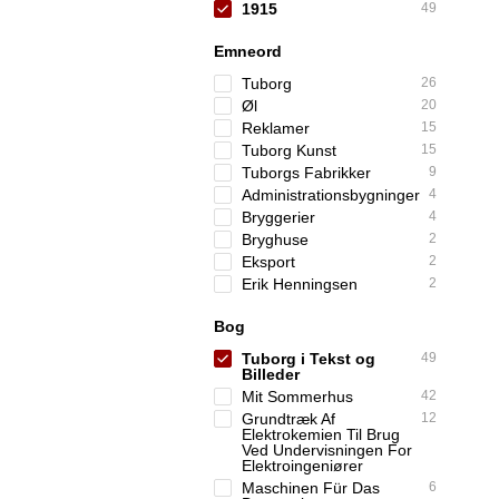
1915
49
Emneord
Tuborg
26
Øl
20
Reklamer
15
Tuborg Kunst
15
Tuborgs Fabrikker
9
Administrationsbygninger
4
Bryggerier
4
Bryghuse
2
Eksport
2
Erik Henningsen
2
Bog
Tuborg i Tekst og
49
Billeder
Mit Sommerhus
42
Grundtræk Af
12
Elektrokemien Til Brug
Ved Undervisningen For
Elektroingeniører
Maschinen Für Das
6