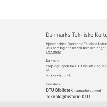
Danmarks Tekniske Kultu
Hjemmesiden Danmarks Tekniske Kulturar
unik samling af historisk-tekniske bøger 
Læs mere
.
Kontakt
Projektgruppen fra DTU Bibliotek og Tek
på
bibliotek@dtu.dk
Udviklet af
DTU Bibliotek
i samarbejde med
Teknologihistorie DTU