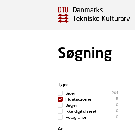
Danmarks
Tekniske Kulturarv
Søgning
Type
Sider
264
Illustrationer
5
Bøger
0
Ikke digitaliseret
0
Fotografier
0
År