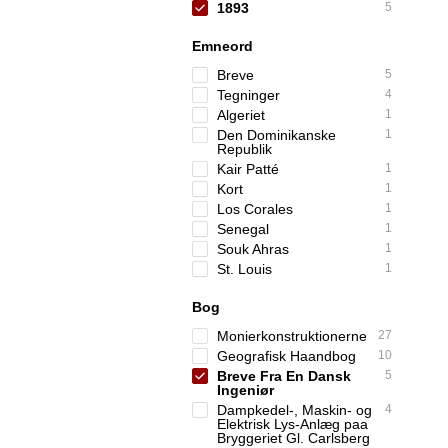
1893
5
Emneord
Breve
5
Tegninger
4
Algeriet
1
Den Dominikanske
1
Republik
Kair Patté
1
Kort
1
Los Corales
1
Senegal
1
Souk Ahras
1
St. Louis
1
Bog
Monierkonstruktionerne
27
Geografisk Haandbog
10
Breve Fra En Dansk
5
Ingeniør
Dampkedel-, Maskin- og
4
Elektrisk Lys-Anlæg paa
Bryggeriet Gl. Carlsberg