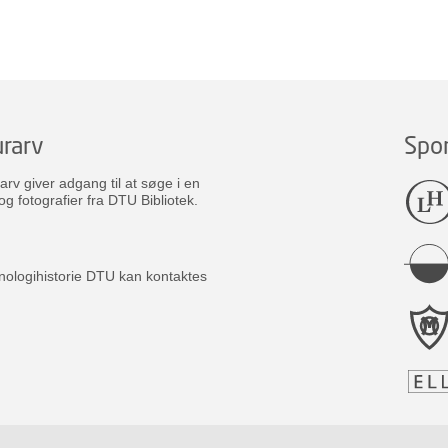
rarv
Spo
v giver adgang til at søge i en
og fotografier fra DTU Bibliotek.
nologihistorie DTU kan kontaktes