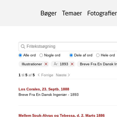
Bøger
Temaer
Fotografier
Alle ord
Nogle ord
Dele af ord
Hele ord
Illustrationer
År:
1893
Breve Fra En Dansk I
1
til
5
af
5
Forrige
Næste
Los Corales, 23. Septb. 1888
Breve Fra En Dansk Ingeniør - 1893
Mellem Souk-Ahras og Tebessa, d. 2. Marts 1886