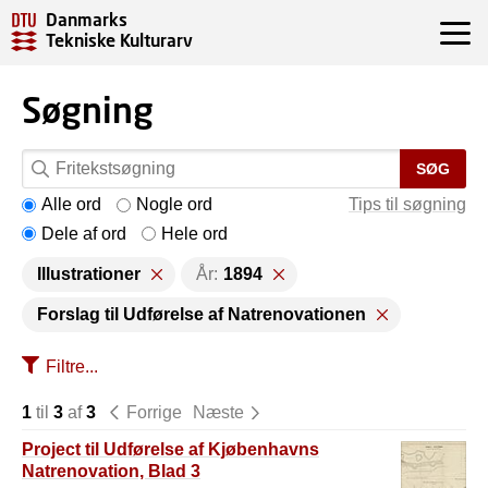
Danmarks
Tekniske Kulturarv
Søgning
SØG
Alle ord
Nogle ord
Tips til søgning
Dele af ord
Hele ord
Illustrationer
År:
1894
Forslag til Udførelse af Natrenovationen
Filtre...
1
til
3
af
3
Forrige
Næste
Project til Udførelse af Kjøbenhavns
Natrenovation, Blad 3