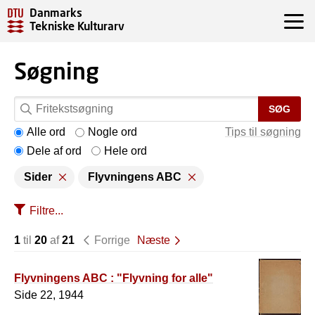
Danmarks
Tekniske Kulturarv
Søgning
SØG
Alle ord
Nogle ord
Tips til søgning
Dele af ord
Hele ord
Sider
Flyvningens ABC
Filtre...
1
til
20
af
21
Forrige
Næste
Flyvningens ABC : "Flyvning for alle"
Side 22, 1944