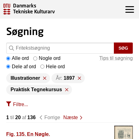
Danmarks
Tekniske Kulturarv
Søgning
SØG
Alle ord
Nogle ord
Tips til søgning
Dele af ord
Hele ord
Illustrationer
År:
1897
Praktisk Tegnekursus
Filtre...
1
til
20
af
136
Forrige
Næste
Fig. 135. En Nøgle.