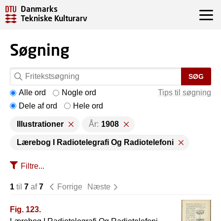
Danmarks
Tekniske Kulturarv
Søgning
SØG
Alle ord
Nogle ord
Tips til søgning
Dele af ord
Hele ord
Illustrationer
År:
1908
Lærebog I Radiotelegrafi Og Radiotelefoni
Filtre...
1
til
7
af
7
Forrige
Næste
Fig. 123.