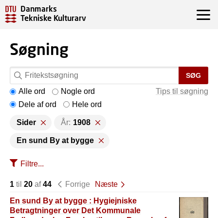
Danmarks
Tekniske Kulturarv
Søgning
SØG
Alle ord
Nogle ord
Tips til søgning
Dele af ord
Hele ord
Sider
År:
1908
En sund By at bygge
Filtre...
1
til
20
af
44
Forrige
Næste
En sund By at bygge : Hygiejniske
Betragtninger over Det Kommunale