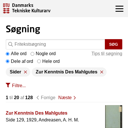
Danmarks
Tekniske Kulturarv
Søgning
SØG
Alle ord
Nogle ord
Tips til søgning
Dele af ord
Hele ord
Sider
Zur Kenntnis Des Mahlgutes
Filtre...
1
til
20
af
128
Forrige
Næste
Zur Kenntnis Des Mahlgutes
Side 129, 1929, Andreasen, A. H. M.