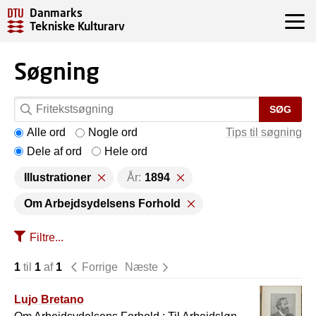
Danmarks
Tekniske Kulturarv
Søgning
SØG
Alle ord
Nogle ord
Tips til søgning
Dele af ord
Hele ord
Illustrationer
År:
1894
Om Arbejdsydelsens Forhold
Filtre...
1
til
1
af
1
Forrige
Næste
Lujo Bretano