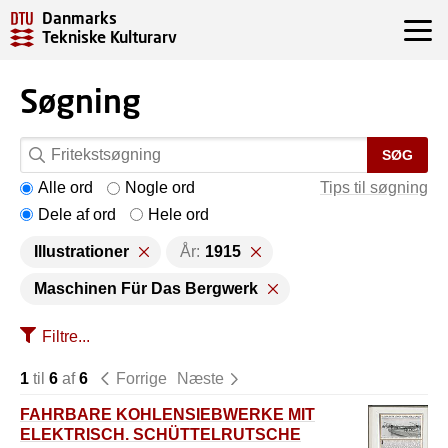
Danmarks
Tekniske Kulturarv
Søgning
SØG
Alle ord
Nogle ord
Tips til søgning
Dele af ord
Hele ord
Illustrationer
År:
1915
Maschinen Für Das Bergwerk
Filtre...
1
til
6
af
6
Forrige
Næste
FAHRBARE KOHLENSIEBWERKE MIT
ELEKTRISCH. SCHÜTTELRUTSCHE