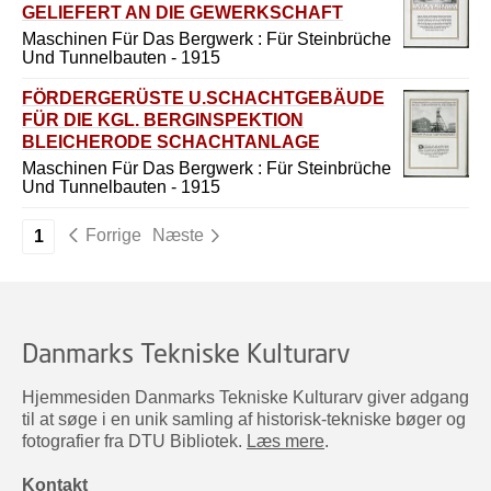
GELIEFERT AN DIE GEWERKSCHAFT
GLÜCKAUF IN SONDERSHAUSEN
Maschinen Für Das Bergwerk : Für Steinbrüche
Und Tunnelbauten - 1915
FÖRDERGERÜSTE U.SCHACHTGEBÄUDE
FÜR DIE KGL. BERGINSPEKTION
BLEICHERODE SCHACHTANLAGE
KLEINBODUNGEN I
Maschinen Für Das Bergwerk : Für Steinbrüche
Und Tunnelbauten - 1915
Forrige
Næste
1
Danmarks Tekniske Kulturarv
Hjemmesiden Danmarks Tekniske Kulturarv giver adgang
til at søge i en unik samling af historisk-tekniske bøger og
fotografier fra DTU Bibliotek.
Læs mere
.
Kontakt