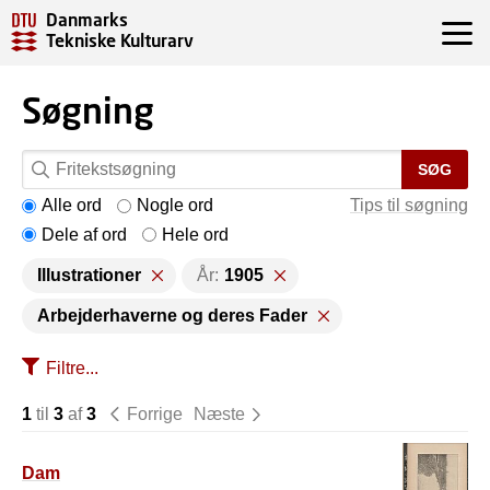
Danmarks
Tekniske Kulturarv
Søgning
SØG
Alle ord
Nogle ord
Tips til søgning
Dele af ord
Hele ord
Illustrationer
År:
1905
Arbejderhaverne og deres Fader
Filtre...
1
til
3
af
3
Forrige
Næste
Dam