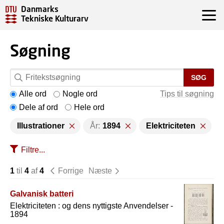
Danmarks
Tekniske Kulturarv
Søgning
SØG
Alle ord
Nogle ord
Tips til søgning
Dele af ord
Hele ord
Illustrationer
År:
1894
Elektriciteten
Filtre...
1
til
4
af
4
Forrige
Næste
Galvanisk batteri
Elektriciteten : og dens nyttigste Anvendelser -
1894