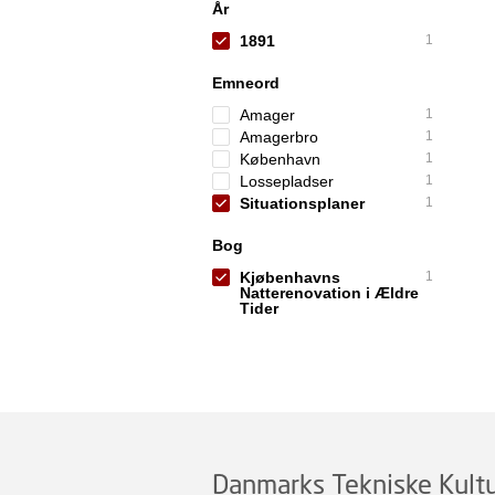
År
1891
1
Emneord
Amager
1
Amagerbro
1
København
1
Lossepladser
1
Situationsplaner
1
Bog
Kjøbenhavns
1
Natterenovation i Ældre
Tider
Danmarks Tekniske Kultu