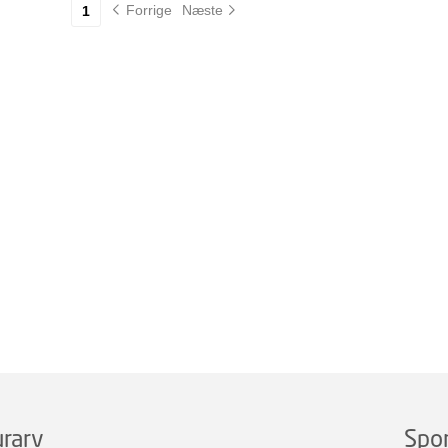
Forrige
Næste
1
rarv
Spo