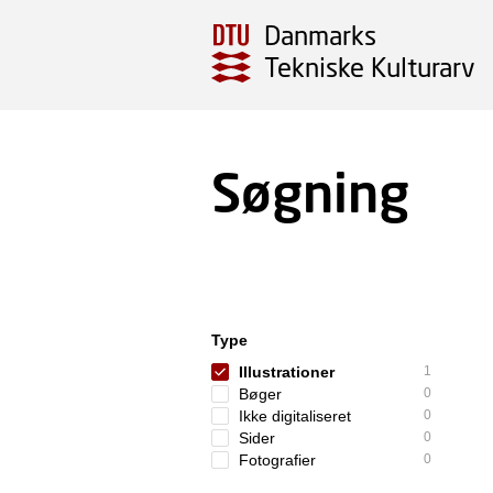
Danmarks
Tekniske Kulturarv
Søgning
Type
Illustrationer
1
Bøger
0
Ikke digitaliseret
0
Sider
0
Fotografier
0