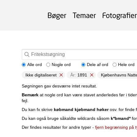
Bøger
Temaer
Fotografier
Alle ord
Nogle ord
Dele af ord
Hele ord
Ikke digitaliseret
År:
1891
Kjøbenhavns Natte
Søgningen gav desværre intet resultat.
Bemærk
at nogle ord kan være stavet anderledes før i tide
fejl.
Du kan fx skrive
købmand kjøbmand høker
osv. for finde f
Du kan også bruge såkaldte wildcards såsom
k*bmand*
for
Der findes resultater for andre typer -
fjern begrænsing på 