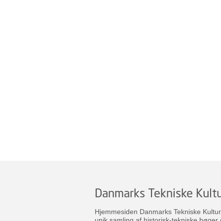
Danmarks Tekniske Kultu
Hjemmesiden Danmarks Tekniske Kulturar
unik samling af historisk-tekniske bøger 