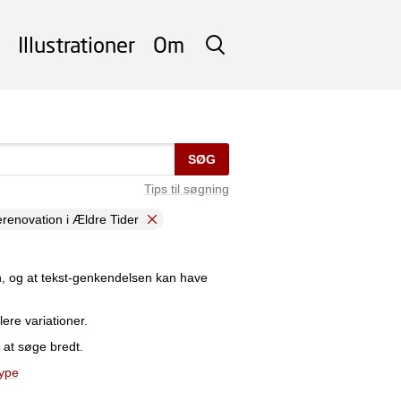
Illustrationer
Om
SØG
SØG
Tips til søgning
renovation i Ældre Tider
n, og at tekst-genkendelsen kan have
lere variationer.
 at søge bredt.
type