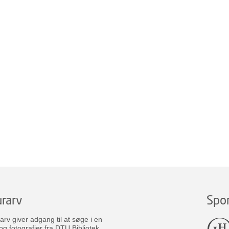
rarv
Spo
v giver adgang til at søge i en
og fotografier fra DTU Bibliotek.