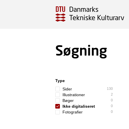
Danmarks
Tekniske Kulturarv
Søgning
Type
Sider
130
Illustrationer
2
Bøger
0
Ikke digitaliseret
0
Fotografier
0