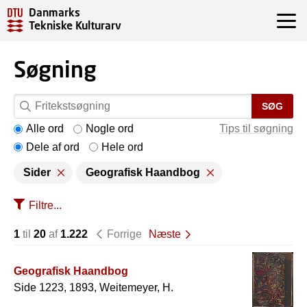
Danmarks
Tekniske Kulturarv
Søgning
SØG
Alle ord
Nogle ord
Tips til søgning
Dele af ord
Hele ord
Sider
Geografisk Haandbog
Filtre...
1
til
20
af
1.222
Forrige
Næste
Geografisk Haandbog
Side 1223, 1893, Weitemeyer, H.