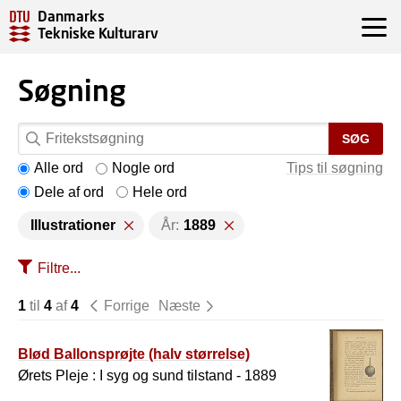
Danmarks
Tekniske Kulturarv
Søgning
SØG
Alle ord
Nogle ord
Tips til søgning
Dele af ord
Hele ord
Illustrationer
År:
1889
Filtre...
1
til
4
af
4
Forrige
Næste
Blød Ballonsprøjte (halv størrelse)
Ørets Pleje : I syg og sund tilstand - 1889